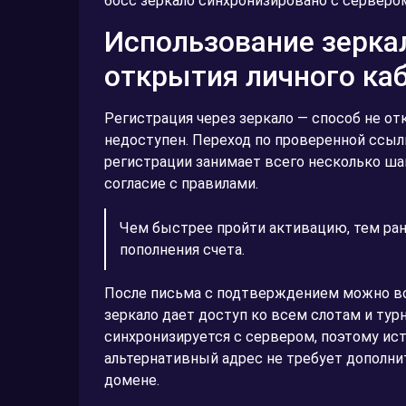
босс зеркало синхронизировано с сервером
Использование зерка
открытия личного каб
Регистрация через зеркало — способ не от
недоступен. Переход по проверенной ссыл
регистрации занимает всего несколько ша
согласие с правилами.
Чем быстрее пройти активацию, тем ра
пополнения счета.
После письма с подтверждением можно вой
зеркало дает доступ ко всем слотам и тур
синхронизируется с сервером, поэтому ист
альтернативный адрес не требует дополни
домене.