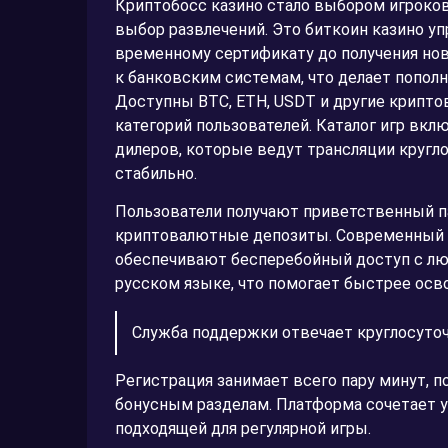
Криптобосс казино стало выбором игроков
выбор развлечений. Это биткоин казино упр
временному сертификату до получения нов
к банковским системам, что делает попо
Доступны BTC, ETH, USDT и другие крипто
категорий пользователей. Каталог игр вкл
дилеров, которые ведут трансляции кругл
стабильно.
Пользователи получают приветственный па
криптовалютные депозиты. Современный и
обеспечивают бесперебойный доступ с люб
русском языке, что помогает быстрее осво
Служба поддержки отвечает круглосуточ
Регистрация занимает всего пару минут, п
бонусным разделам. Платформа сочетает уд
подходящей для регулярной игры.