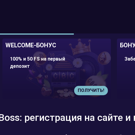
БОНУС ЗА ПОПОЛНЕНИЕ КАРТОЙ
С
Забери 50% бонус!
!
ЗАБРАТЬ БОНУС
Boss: регистрация на сайте 